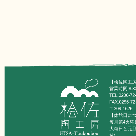
【桧佐陶工
営業時間.8:30
TEL.0296-72
FAX.0296-72
〒309-16
【休館日に
毎月第4火曜
大晦日と元旦
業)