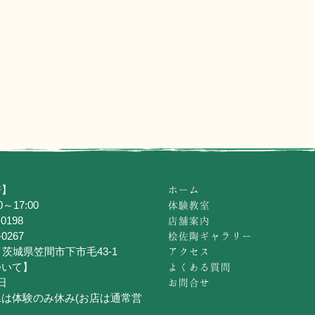
房】
ホーム
～17:00
体験教室
-0198
店舗案内
-0267
桧佐陶ギャラリー
26 茨城県笠間市下市毛43-1
アクセス
ついて】
よくある質問
日
お問合せ
は体験のみ休み(お店は通常営