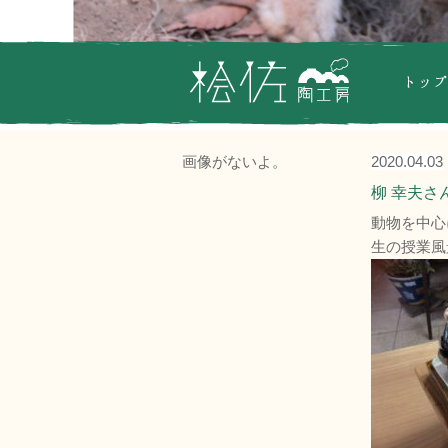
画像がないよ。
2020.04.03
ホーム
柳 幸夫さ
動物を中心
生の授業風